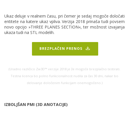
Ukaz deluje v realnem času, pri čemer je sedaj mogoče določati
entitete na katere ukaz vpliva. Verzija 2018 prinaša tudi povsem
novo opcijo »THREE PLANES SECTION«, ter možnost izvajanja
ukaza tudi na STL modelih.
BREZPLAČEN PRENOS
(Uradno različico Zw3D™ verzije 2018 je že mogoče brezplačno testirati.
Testna licenca bo polno funkcionalnost nudila za čas 30 dni, nakar bo
delovanje določenim funkcijam onemogočeno.)
IZBOLJŠAN PMI (3D ANOTACIJE)