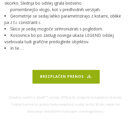
skicirko. Slednja bo odslej igrala bistveno
pomembnejšo vlogo, kot v predhodnih verzijah.
Geometrije se sedaj lahko parametrizirajo z kotami, oblike
pa z t.i. constraint-i.
Skico je sedaj mogoče sinhronizirati s pogledom.
Kosovnica bo po zaslugi novega ukaza LEGEND odslej
vsebovala tudi grafične predoglede objektov.
In še …
BREZPLAČEN PRENOS
(Uradno različico Zw3D™ verzije 2018 je že mogoče brezplačno testirati.
Testna licenca bo polno funkcionalnost nudila za čas 30 dni, nakar bo
delovanje določenim funkcijam onemogočeno.)