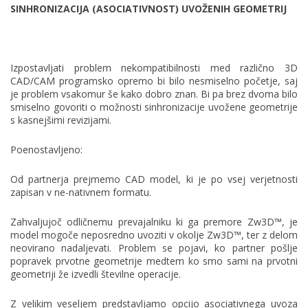
SINHRONIZACIJA (ASOCIATIVNOST) UVOŽENIH GEOMETRIJ
Izpostavljati problem nekompatibilnosti med različno 3D
CAD/CAM programsko opremo bi bilo nesmiselno početje, saj
je problem vsakomur še kako dobro znan. Bi pa brez dvoma bilo
smiselno govoriti o možnosti sinhronizacije uvožene geometrije
s kasnejšimi revizijami.
Poenostavljeno:
Od partnerja prejmemo CAD model, ki je po vsej verjetnosti
zapisan v ne-nativnem formatu.
Zahvaljujoč odličnemu prevajalniku ki ga premore Zw3D™, je
model mogoče neposredno uvoziti v okolje Zw3D™, ter z delom
neovirano nadaljevati. Problem se pojavi, ko partner pošlje
popravek prvotne geometrije medtem ko smo sami na prvotni
geometriji že izvedli številne operacije.
Z velikim veseljem predstavljamo opcijo asociativnega uvoza