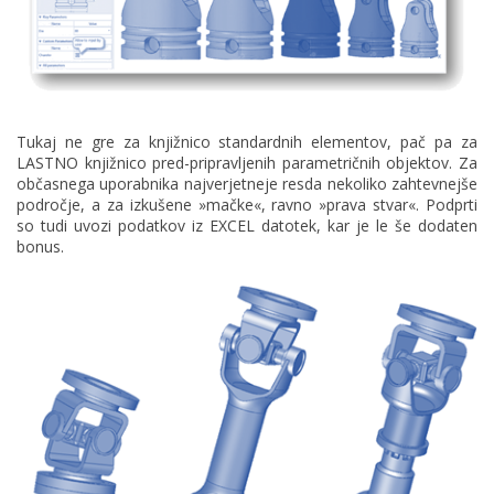
Tukaj ne gre za knjižnico standardnih elementov, pač pa za
LASTNO knjižnico pred-pripravljenih parametričnih objektov. Za
občasnega uporabnika najverjetneje resda nekoliko zahtevnejše
področje, a za izkušene »mačke«, ravno »prava stvar«. Podprti
so tudi uvozi podatkov iz EXCEL datotek, kar je le še dodaten
bonus.