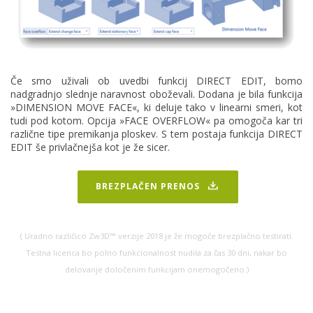
Če smo uživali ob uvedbi funkcij DIRECT EDIT, bomo
nadgradnjo slednje naravnost oboževali. Dodana je bila funkcija
»DIMENSION MOVE FACE«, ki deluje tako v linearni smeri, kot
tudi pod kotom. Opcija »FACE OVERFLOW« pa omogoča kar tri
različne tipe premikanja ploskev. S tem postaja funkcija DIRECT
EDIT še privlačnejša kot je že sicer.
BREZPLAČEN PRENOS
( Uradno različico Zw3D™ verzije 2018 je že mogoče brezplačno testirati.
Testna licenca bo polno funkcionalnost nudila za čas 30 dni, nakar bo
delovanje določenim funkcijam onemogočeno.)