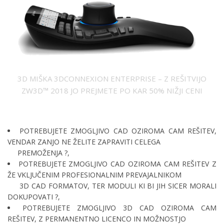
3D MIŠKA 3DCONNEXION ENTERPRISE – Z REŠITVIJO
ZW3D™ 2018 JO PREJMETE PO KAR 50% NIŽJI CENI
POTREBUJETE ZMOGLJIVO CAD OZIROMA CAM REŠITEV,
VENDAR ZANJO NE ŽELITE ZAPRAVITI CELEGA
PREMOŽENJA ?,
POTREBUJETE ZMOGLJIVO CAD OZIROMA CAM REŠITEV Z
ŽE VKLJUČENIM PROFESIONALNIM PREVAJALNIKOM
3D CAD FORMATOV, TER MODULI KI BI JIH SICER MORALI
DOKUPOVATI ?,
POTREBUJETE ZMOGLJIVO 3D CAD OZIROMA CAM
REŠITEV, Z PERMANENTNO LICENCO IN MOŽNOSTJO