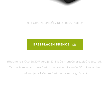
KLIK GRAFIKE SPROŽI VIDEO PREDSTAVITEV
BREZPLAČEN PRENOS
(Uradno različico Zw3D™ verzije 2018 je že mogoče brezplačno testirati.
Testna licenca bo polno funkcionalnost nudila za čas 30 dni, nakar bo
delovanje določenim funkcijam onemogočeno.)