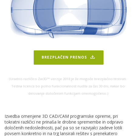
BREZPLAČEN PRENOS
(Uradno različico Zw3D™ verzije 2018 je že mogoče brezplačno testirati.
Testna licenca bo polno funkcionalnost nudila za čas 30 dni, nakar bo
delovanje določenim funkcijam onemogočeno.)
Izvedba omenjene 3D CAD/CAM programske opreme, pri
tokratni različici ne prinaša le drobne spremembe in odpravo
določenih nedoslednosti, pač pa so se razvijalci zadeve lotili
povsem konkretno in na trg lansirali rešitev s prenekatero