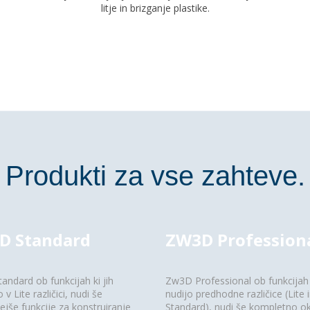
litje in brizganje plastike.
Produkti za vse zahteve.
D Standard
ZW3D Profession
ndard ob funkcijah ki jih
Zw3D Professional ob funkcijah k
v Lite različici, nudi še
nudijo predhodne različice (Lite 
jše funkcije za konstruiranje
Standard), nudi še kompletno ok