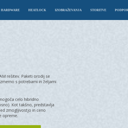
HARDWARE
HEATLOCK
IZOBRAŽEVANJA
STORITVE
PODPO
rešitev. Paketi orodij se
azmerno s potrebami in željami
ogoča celo hibridno
osno). Kot takšno, predstavlja
ed zmogljivostjo in ceno
e opreme.