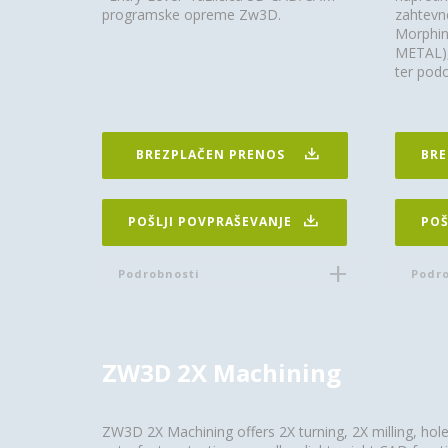
programske opreme Zw3D.
zahtevne
Morphin
METAL), 
ter pod
BREZPLAČEN PRENOS
BRE
POŠLJI POVPRAŠEVANJE
POŠ
Podrobnosti
Podro
ZW3D 2X Machining
ZW3D 2X Machining offers 2X turning, 2X milling, hol