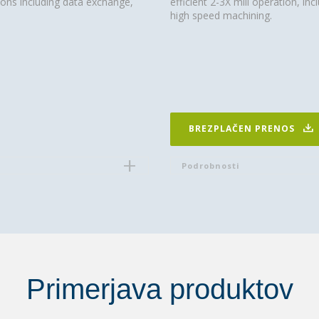
tions including data exchange,
efficient 2-3X mill operation, inc
high speed machining.
BREZPLAČEN PRENOS
Podrobnosti
Primerjava produktov