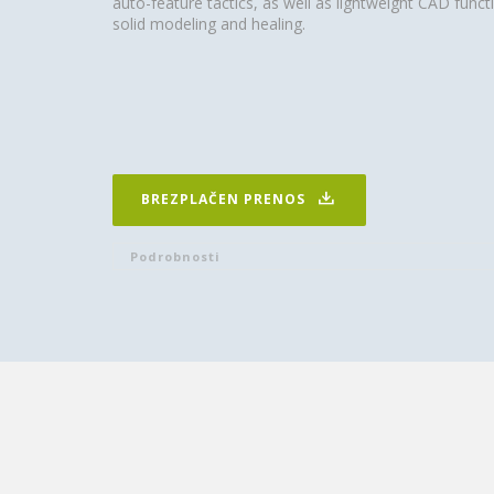
auto-feature tactics, as well as lightweight CAD func
solid modeling and healing.
BREZPLAČEN PRENOS
Podrobnosti