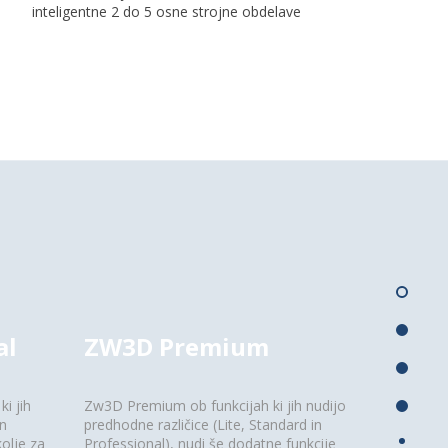
inteligentne 2 do 5 osne strojne obdelave
al
ZW3D Premium
i jih
Zw3D Premium ob funkcijah ki jih nudijo
in
predhodne različice (Lite, Standard in
olje za
Professional), nudi še dodatne funkcije