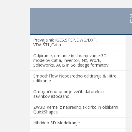
Prevajalnik IGES,STEP,DWG/DXF,
VDA,STL,Catia
Odpiranje, urejanje in shranjevanje 3D
modelov Catia, Inventor, NX, Pro/E,
Solidworks, ACIS in Solidedge formatov
SmoothFlow Neposredno editiranje & Hitro
editiranje
Omogočeno odprtje večih datotek in
zavihkov istočasno
ZW3D Kernel z napredno skicirko in oblikami
QuickShapes
Hibridno 3D Modeliranje