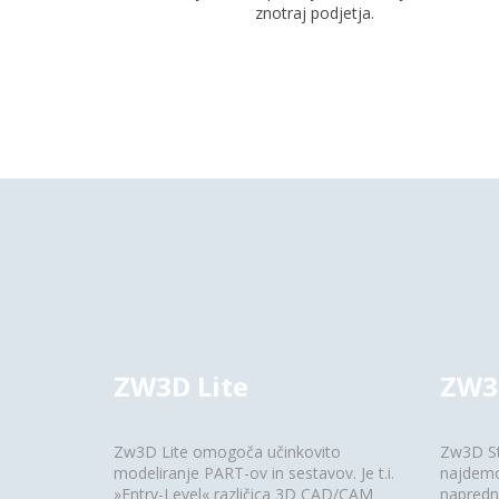
znotraj podjetja.
ZW3D Lite
ZW3
Zw3D Lite omogoča učinkovito
Zw3D Sta
modeliranje PART-ov in sestavov. Je t.i.
najdemo 
»Entry-Level« različica 3D CAD/CAM
napredne