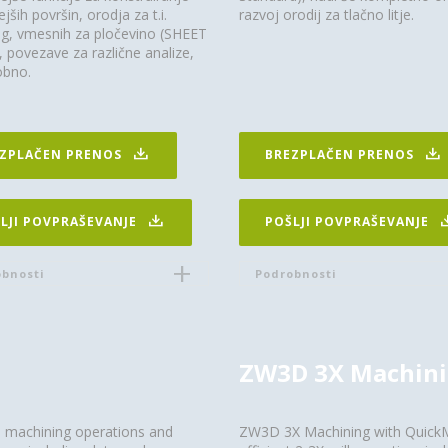
jših površin, orodja za t.i.
razvoj orodij za tlačno litje.
g, vmesnih za pločevino (SHEET
povezave za različne analize,
obno.
ZPLAČEN PRENOS
BREZPLAČEN PRENOS
LJI POVPRAŠEVANJE
POŠLJI POVPRAŠEVANJE
bnosti
Podrobnosti
ZW3D 3X Machin
e machining operations and
ZW3D 3X Machining with QuickMi