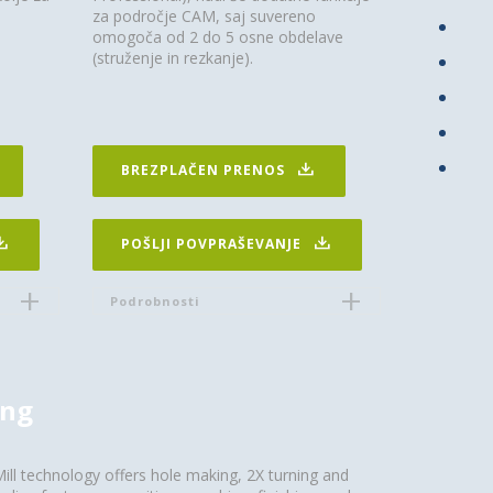
za področje CAM, saj suvereno
omogoča od 2 do 5 osne obdelave
(struženje in rezkanje).
BREZPLAČEN PRENOS
POŠLJI POVPRAŠEVANJE
Podrobnosti
ing
ll technology offers hole making, 2X turning and