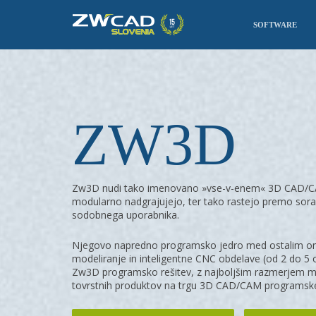
SOFTWARE
ZW3D
Zw3D nudi tako imenovano »vse-v-enem« 3D CAD/CAM 
modularno nadgrajujejo, ter tako rastejo premo sor
sodobnega uporabnika.
Njegovo napredno programsko jedro med ostalim om
modeliranje in inteligentne CNC obdelave (od 2 do 5 
Zw3D programsko rešitev, z najboljšim razmerjem m
tovrstnih produktov na trgu 3D CAD/CAM programsk