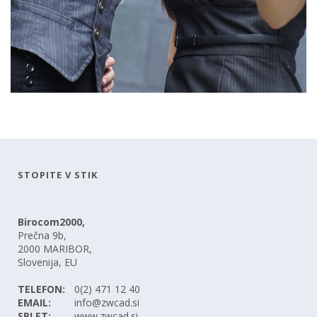
STOPITE V STIK
Birocom2000,
Prečna 9b,
2000 MARIBOR,
Slovenija, EU
TELEFON:
0(2) 471 12 40
EMAIL:
info@zwcad.si
SPLET:
www.zwcad.si