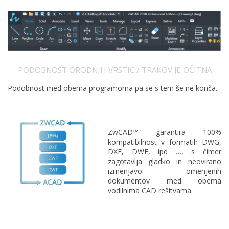
PODOBNOST ORODNIH VRSTIC / TRAKOV JE OČITNA
Podobnost med obema programoma pa se s tem še ne konča.
ZwCAD™ garantira 100%
kompatibilnost v formatih DWG,
DXF, DWF, ipd …, s čimer
zagotavlja gladko in neovirano
izmenjavo omenjenih
dokumentov med obema
vodilnima CAD rešitvama.