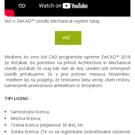
Več o ZwCAD™ izvedbi Mechanical najdete tukaj:
VEČ
Medtem, ko smo izid CAD programske opreme ZwCAD™ 2018
že dočakali, bo potrebno na prihod Architecture in Mechanical
izvedb počakati še vsaj kak dan ali dva. Uraden izid omenjenih
izvedb pričakujemo že v prvi polovici meseca November,
medtem ko na podjetju že testiramo beta verziji obeh rešitev,
namenjenih prvenstveno arhitektom in strojnikom.
TIPI LICENC
Samostojna licenca,
Mrežna licenca,
Testna licenca (veljavnost 30 dni), ter
Šolska licenca. (Te so za registrirane izobraževalne ustanove