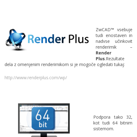
ZwCAD™ vsebuje
tudi enostaven in
nadvse učinkovit
renderirnik –
Render
Plus
.Rezultate
dela z omenjenim renderirnikom si je mogoče ogledati tukaj:
http://www.renderplus.com/wp/
Podpora tako 32,
kot tudi 64 bitnim
sistemom.