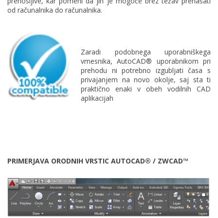
prenosljive, kar pomeni da jih je mogoče brez težav prenašati
od računalnika do računalnika.
Zaradi podobnega uporabniškega
vmesnika, AutoCAD® uporabnikom pri
prehodu ni potrebno izgubljati časa s
privajanjem na novo okolje, saj sta ti
praktično enaki v obeh vodilnih CAD
aplikacijah
PRIMERJAVA ORODNIH VRSTIC AUTOCAD
® / ZWCAD
™