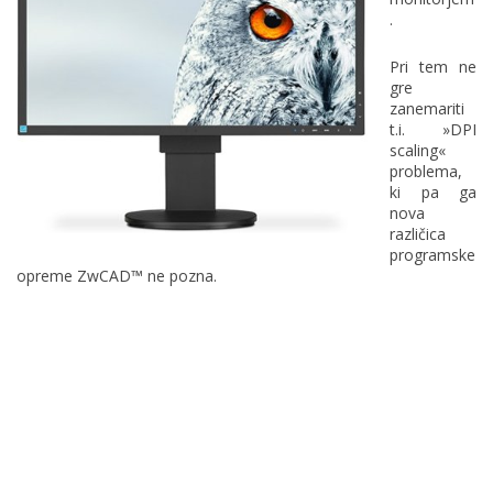
.
Pri tem ne
gre
zanemariti
t.i. »DPI
scaling«
problema,
ki pa ga
nova
različica
programske
opreme ZwCAD™ ne pozna.