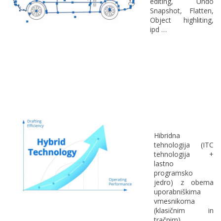
editing, Undo
Snapshot, Flatten,
Object highliting,
ipd …
Hibridna
tehnologija (ITC
tehnologija +
lastno
programsko
jedro) z obema
uporabniškima
vmesnikoma
(klasičnim in
tračnim).