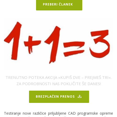
PREBERI ČLANEK
TRENUTNO POTEKA AKCIJA »KUPIŠ DVE – PREJMEŠ TRI«.
ZA PODROBNOSTI NAS POKLIČITE ŠE DANES!
BREZPLAČEN PRENOS
Testiranje nove različice priljubljene CAD programske opreme