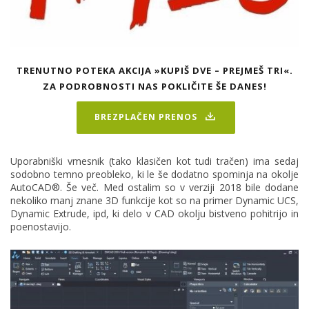
TRENUTNO POTEKA AKCIJA »KUPIŠ DVE – PREJMEŠ TRI«.
ZA PODROBNOSTI NAS POKLIČITE ŠE DANES!
BREZPLAČEN PRENOS
Uporabniški vmesnik (tako klasičen kot tudi tračen) ima sedaj
sodobno temno preobleko, ki le še dodatno spominja na okolje
AutoCAD®. Še več. Med ostalim so v verziji 2018 bile dodane
nekoliko manj znane 3D funkcije kot so na primer Dynamic UCS,
Dynamic Extrude, ipd, ki delo v CAD okolju bistveno pohitrijo in
poenostavijo.