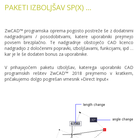
PAKETI IZBOLJŠAV SP(X) …
ZwCAD™ programska oprema pogosto postreže še z dodatnimi
nadgradnjami / posodobitvami, katere uporabniki prejmejo
povsem brezplačno. Te nadgradnje obstoječo CAD licenco
nadgradijo z določenimi popravki, izboljšavami, funkcijami, ipd …
kar je le še dodaten bonus za uporabnike.
V prihajajočem paketu izboljšav, katerega uporabniki CAD
programskih rešitev ZwCAD™ 2018 prejmemo v kratkem,
pričakujemo dolgo pogrešan vmesnik »Direct Input«