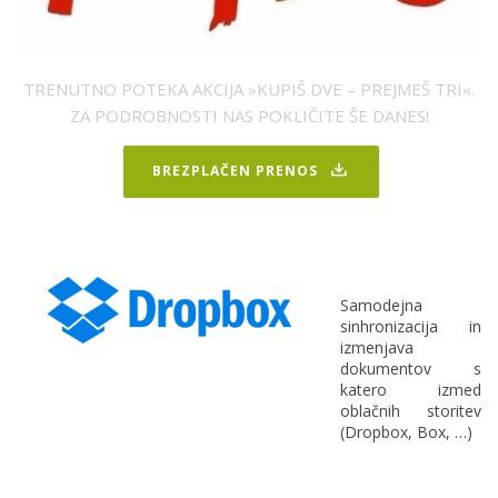
TRENUTNO POTEKA AKCIJA »KUPIŠ DVE – PREJMEŠ TRI«.
ZA PODROBNOSTI NAS POKLIČITE ŠE DANES!
BREZPLAČEN PRENOS
Samodejna
sinhronizacija in
izmenjava
dokumentov s
katero izmed
oblačnih storitev
(Dropbox, Box, …)