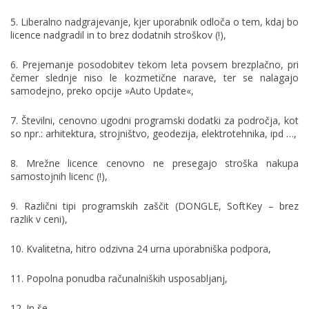
5. Liberalno nadgrajevanje, kjer uporabnik odloča o tem, kdaj bo
licence nadgradil in to brez dodatnih stroškov (!),
6. Prejemanje posodobitev tekom leta povsem brezplačno, pri
čemer slednje niso le kozmetične narave, ter se nalagajo
samodejno, preko opcije »Auto Update«,
7. Številni, cenovno ugodni programski dodatki za področja, kot
so npr.: arhitektura, strojništvo, geodezija, elektrotehnika, ipd …,
8. Mrežne licence cenovno ne presegajo stroška nakupa
samostojnih licenc (!),
9. Različni tipi programskih zaščit (DONGLE, SoftKey – brez
razlik v ceni),
10. Kvalitetna, hitro odzivna 24 urna uporabniška podpora,
11. Popolna ponudba računalniških usposabljanj,
12. In še …