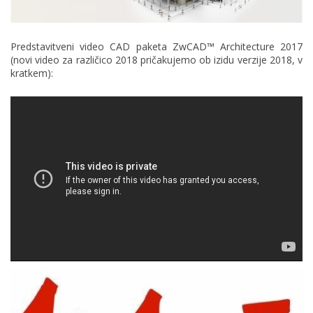
Predstavitveni video CAD paketa ZwCAD™ Architecture 2017
(novi video za različico 2018 pričakujemo ob izidu verzije 2018, v
kratkem):