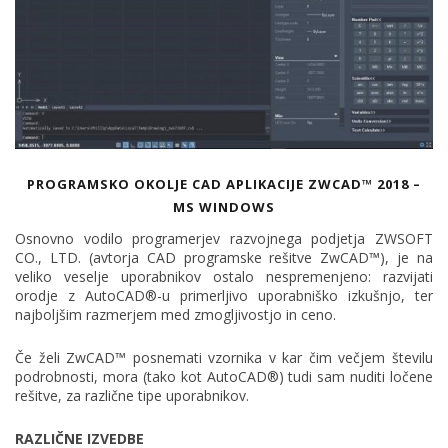
PROGRAMSKO OKOLJE CAD APLIKACIJE ZWCAD™ 2018 –
MS WINDOWS
Osnovno vodilo programerjev razvojnega podjetja ZWSOFT
CO., LTD. (avtorja CAD programske rešitve ZwCAD™), je na
veliko veselje uporabnikov ostalo nespremenjeno: razvijati
orodje z AutoCAD®-u primerljivo uporabniško izkušnjo, ter
najboljšim razmerjem med zmogljivostjo in ceno.
Če želi ZwCAD™ posnemati vzornika v kar čim večjem številu
podrobnosti, mora (tako kot AutoCAD®) tudi sam nuditi ločene
rešitve, za različne tipe uporabnikov.
RAZLIČNE IZVEDBE