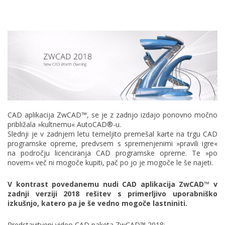
CAD aplikacija ZwCAD™, se je z zadnjo izdajo ponovno močno
približala »kultnemu« AutoCAD®-u.
Slednji je v zadnjem letu temeljito premešal karte na trgu CAD
programske opreme, predvsem s spremenjenimi »pravili igre«
na področju licenciranja CAD programske opreme. Te »po
novem« več ni mogoče kupiti, pač po jo je mogoče le še najeti.
V kontrast povedanemu nudi CAD aplikacija ZwCAD
™
v
zadnji verziji 2018 rešitev s primerljivo uporabniško
izkušnjo, katero pa je še vedno mogoče lastniniti.
Predstavitveni video CAD paketa ZwCAD™ 2018: