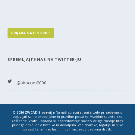
PRIJAVA NA E-NOVICE
SPREMLJAJTE NAS NA TWITTER-JU
@birocom2000
© 2026 ZWCAD Slovenija
Na naši spletni strani si zelo prizadevamo
objavljati samo preverjene in pravilne podatke. Vsebine so avtorsko
zaščitene. Vsaka uporaba ali posredovanje novic v druge medije brez
pisnega dovoljenja lastnika ni dovoljena. Vse znamke, logotipi in slike
so zaščitene in so last njihovih lastnikov oziroma družb.