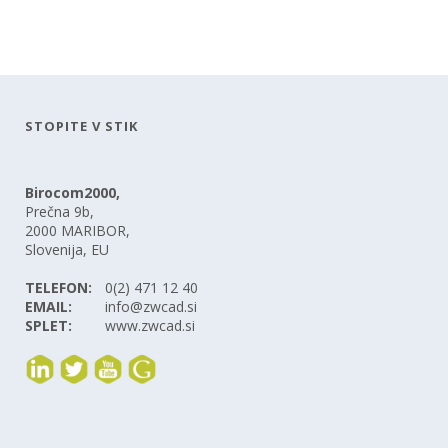
STOPITE V STIK
Birocom2000,
Prečna 9b,
2000 MARIBOR,
Slovenija, EU
TELEFON:
0(2) 471 12 40
EMAIL:
info@zwcad.si
SPLET:
www.zwcad.si