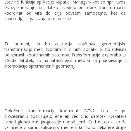
Številne funkcije aplikacije »Spatial Manager« kot so npr.: uvoz,
izvoz, kartiranje, itd., lahko izvedejo postopek transformacije
koordinat od vira do cilja povsem samodejno, kot del
zaporedja, ki ga izvajajo te funkcije.
To pomeni, da bo aplikacija izračunala geometrijsko
transformacijo med izvornimi in ciljnimi podatki, ki bo odvisna
od izbranih koordinatnih sistemov. Transformacije z uporabo t.i.
»Grid« datotek, so najnatančnejša metoda za pridobivanje z
interpolacijo spremenjenih geometrij.
Določene transformacije koordinat (NTv2, itd.) se pri
procesiranju poslužujejo ene ali več Grid datotek. Nekatere
izmed globalno najpogosteje uporabljenih Grid datotek, so že
vključene v samo aplikacijo, medtem ko bodo nekatere druge