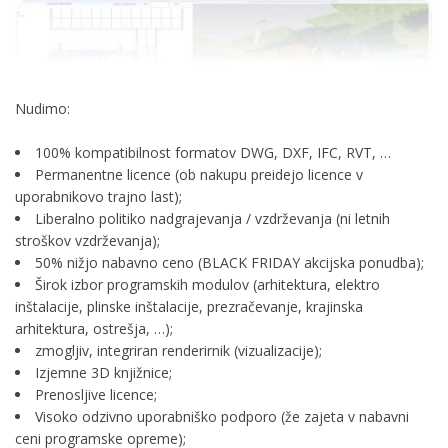
Nudimo:
100% kompatibilnost formatov DWG, DXF, IFC, RVT, …
Permanentne licence (ob nakupu preidejo licence v
uporabnikovo trajno last);
Liberalno politiko nadgrajevanja / vzdrževanja (ni letnih
stroškov vzdrževanja);
50% nižjo nabavno ceno (BLACK FRIDAY akcijska ponudba);
Širok izbor programskih modulov (arhitektura, elektro
inštalacije, plinske inštalacije, prezračevanje, krajinska
arhitektura, ostrešja, …);
zmogljiv, integriran renderirnik (vizualizacije);
Izjemne 3D knjižnice;
Prenosljive licence;
Visoko odzivno uporabniško podporo (že zajeta v nabavni
ceni programske opreme);