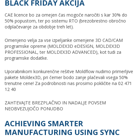
BLACK FRIDAY AKCIJA
CAE licence bo za omejen čas mogoče naročiti s kar 30% do
50% popustom, ter po sistemu RTO (brezobrestno obročno
odplačevanje za obdobje treh let).
Omenjeno velja za vse izpeljanke omenjene 3D CAD/CAM
programske opreme (MOLDEX3D eDESIGN, MOLDEX3D
PROFESSIONAL, ter MOLDEX3D ADVANCED), kot tudi za
programske dodatke.
Uporabnikom konkurenčne rešitve Moldflow nudimo primerljive
pakete Moldex3D, pri čemer bodo zanje plačevali vsega 50%
trenutne cene! Za podrobnosti nas prosimo pokličite na 02 471
12 40
ZAHTEVAJTE BREZPLAČNO IN NADALJE POVSEM
NEOBVEZUJOČO PONUDBO
ACHIEVING SMARTER
MANUFACTURING USING SYNC