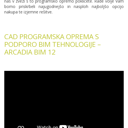
nas v zvezi s to programsko opremo pokličete. Rade volje Vam
bomo priskrbeli najugodnejšo in nasploh najboljšo opcijo
nakupa te izjemne rešitve.
CAD PROGRAMSKA OPREMA S
PODPORO BIM TEHNOLOGIJE –
ARCADIA BIM 12