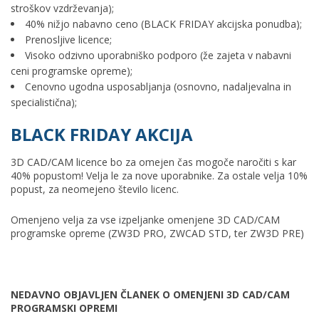
stroškov vzdrževanja);
40% nižjo nabavno ceno (BLACK FRIDAY akcijska ponudba);
Prenosljive licence;
Visoko odzivno uporabniško podporo (že zajeta v nabavni
ceni programske opreme);
Cenovno ugodna usposabljanja (osnovno, nadaljevalna in
specialistična);
BLACK FRIDAY AKCIJA
3D CAD/CAM licence bo za omejen čas mogoče naročiti s kar
40% popustom! Velja le za nove uporabnike. Za ostale velja 10%
popust, za neomejeno število licenc.
Omenjeno velja za vse izpeljanke omenjene 3D CAD/CAM
programske opreme (ZW3D PRO, ZWCAD STD, ter ZW3D PRE)
NEDAVNO OBJAVLJEN ČLANEK O OMENJENI 3D CAD/CAM
PROGRAMSKI OPREMI