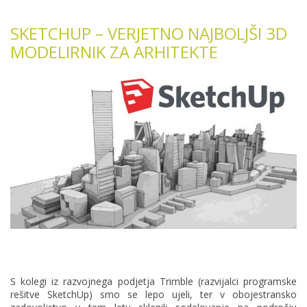
SKETCHUP – VERJETNO NAJBOLJŠI 3D
MODELIRNIK ZA ARHITEKTE
S kolegi iz razvojnega podjetja Trimble (razvijalci programske
rešitve SketchUp) smo se lepo ujeli, ter v obojestransko