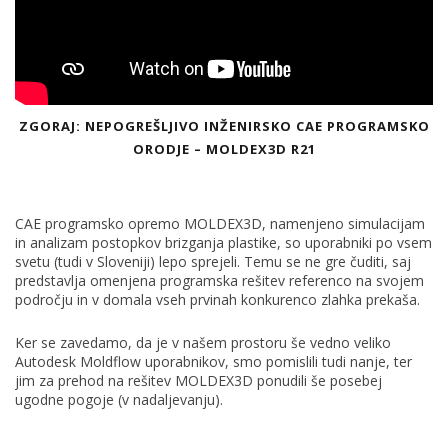
ZGORAJ: NEPOGREŠLJIVO INŽENIRSKO CAE PROGRAMSKO
ORODJE – MOLDEX3D R21
CAE programsko opremo MOLDEX3D, namenjeno simulacijam
in analizam postopkov brizganja plastike, so uporabniki po vsem
svetu (tudi v Sloveniji) lepo sprejeli. Temu se ne gre čuditi, saj
predstavlja omenjena programska rešitev referenco na svojem
področju in v domala vseh prvinah konkurenco zlahka prekaša.
Ker se zavedamo, da je v našem prostoru še vedno veliko
Autodesk Moldflow uporabnikov, smo pomislili tudi nanje, ter
jim za prehod na rešitev MOLDEX3D ponudili še posebej
ugodne pogoje (v nadaljevanju).