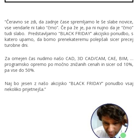
“Čeravno se zdi, da zadnje čase spremljamo le še slabe novice,
vse vendarle ni tako “črno”. Če pa že je, pa ni nujno da je “črno”
tudi slabo. Predstavljamo “BLACK FRIDAY” akcijsko ponudbo, s
katero upamo, da bomo prenekateremu polepšali sicer precej
turobne dni.
Za omejen čas nudimo našo CAD, 3D CAD/CAM, CAE, BIM, …
programsko opremo po močno znižanih cenah in sicer od 10%,
pa vse do 50%.
Naj bo jesen z našo akcijsko “BLACK FRIDAY” ponudbo vsaj
nekoliko prijetnejša.”