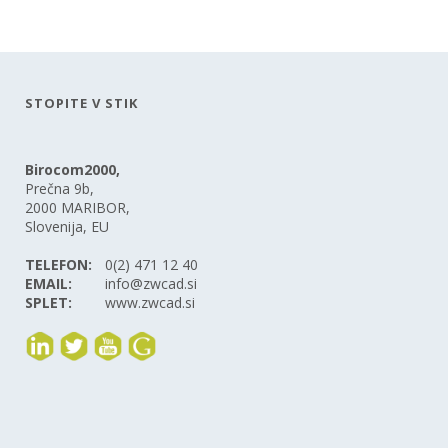
STOPITE V STIK
Birocom2000,
Prečna 9b,
2000 MARIBOR,
Slovenija, EU
TELEFON:
0(2) 471 12 40
EMAIL:
info@zwcad.si
SPLET:
www.zwcad.si