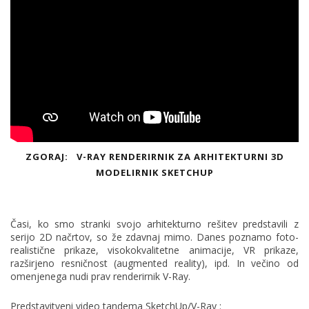
ZGORAJ: V-RAY RENDERIRNIK ZA ARHITEKTURNI 3D
MODELIRNIK SKETCHUP
Časi, ko smo stranki svojo arhitekturno rešitev predstavili z
serijo 2D načrtov, so že zdavnaj mimo. Danes poznamo foto-
realistične prikaze, visokokvalitetne animacije, VR prikaze,
razširjeno resničnost (augmented reality), ipd. In večino od
omenjenega nudi prav renderirnik V-Ray.
Predstavitveni video tandema SketchUp/V-Ray :