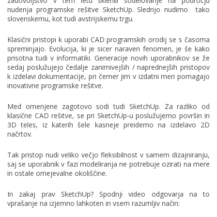
zadovoljstvo v tem letu sklenili sodelovanje na področju
nudenja programske rešitve SketchUp. Slednjo nudimo tako
slovenskemu, kot tudi avstrijskemu trgu.
Klasični pristopi k uporabi CAD programskih orodij se s časoma
spreminjajo. Evolucija, ki je sicer naraven fenomen, je še kako
prisotna tudi v informatiki. Generacije novih uporabnikov se že
sedaj poslužujejo čedalje zanimivejših / naprednejših pristopov
k izdelavi dokumentacije, pri čemer jim v izdatni meri pomagajo
inovativne programske rešitve.
Med omenjene zagotovo sodi tudi SketchUp. Za razliko od
klasične CAD rešitve, se pri SketchUp-u poslužujemo površin in
3D teles, iz katerih šele kasneje preidemo na izdelavo 2D
načrtov.
Tak pristop nudi veliko večjo fleksibilnost v samem dizajniranju,
saj se uporabnik v fazi modeliranja ne potrebuje ozirati na mere
in ostale omejevalne okoliščine.
In zakaj prav SketchUp? Spodnji video odgovarja na to
vprašanje na izjemno lahkoten in vsem razumljiv način: