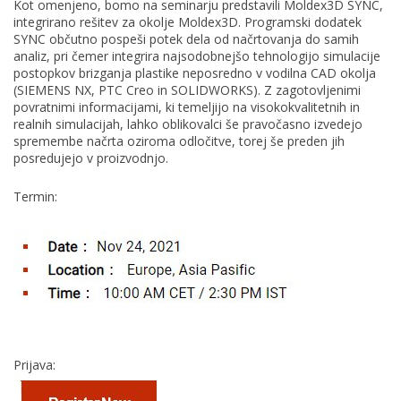
Kot omenjeno, bomo na seminarju predstavili Moldex3D SYNC,
integrirano rešitev za okolje Moldex3D. Programski dodatek
SYNC občutno pospeši potek dela od načrtovanja do samih
analiz, pri čemer integrira najsodobnejšo tehnologijo simulacije
postopkov brizganja plastike neposredno v vodilna CAD okolja
(SIEMENS NX, PTC Creo in SOLIDWORKS). Z zagotovljenimi
povratnimi informacijami, ki temeljijo na visokokvalitetnih in
realnih simulacijah, lahko oblikovalci še pravočasno izvedejo
spremembe načrta oziroma odločitve, torej še preden jih
posredujejo v proizvodnjo.
Termin:
Prijava: