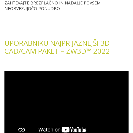
ZAHTEVAJTE BREZPLAČNO IN NADALJE POVSEM
NEOBVEZUJOČO PONUDBO
UPORABNIKU NAJPRIJAZNEJŠI 3D
CAD/CAM PAKET – ZW3D™ 2022