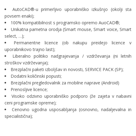
AutoCAD®-u primerljivo uporabniško izkušnjo (okolji sta
povsem enaki);
100% kompatibilnost s programsko opremo AuoCAD®;
Unikatna pametna orodja (Smart mouse, Smart voice, Smart
select, …);
Permanentne licence (ob nakupu preidejo licence v
uporabnikovo trajno last);
Liberalno politiko nadgrajevanja / vzdrževanja (ni letnih
stroškov vzdrževanja);
Brezplačni paketi izboljšav in novosti, SERVICE PACK (SP);
Dodatni količinski popusti;
Brezplačni pregledovalnik za mobilne naprave (Android)
Prenosljive licence;
Visoko odzivno uporabniško podporo (že zajeta v nabavni
ceni programske opreme);
Cenovno ugodna usposabljanja (osnovno, nadaljevalna in
specialistična);