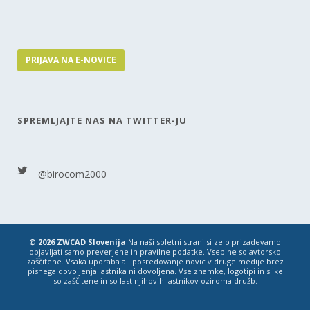
PRIJAVA NA E-NOVICE
SPREMLJAJTE NAS NA TWITTER-JU
@birocom2000
© 2026 ZWCAD Slovenija
Na naši spletni strani si zelo prizadevamo
objavljati samo preverjene in pravilne podatke. Vsebine so avtorsko
zaščitene. Vsaka uporaba ali posredovanje novic v druge medije brez
pisnega dovoljenja lastnika ni dovoljena. Vse znamke, logotipi in slike
so zaščitene in so last njihovih lastnikov oziroma družb.