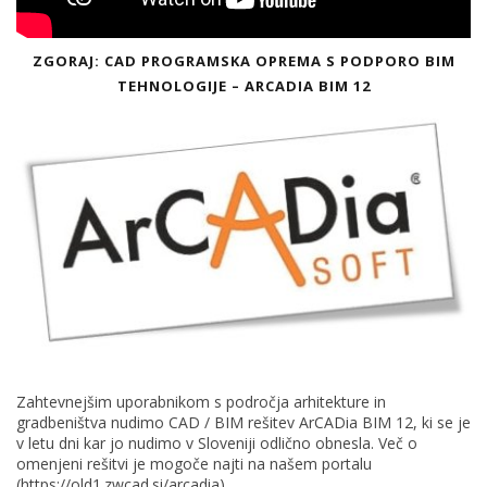
ZGORAJ: CAD PROGRAMSKA OPREMA S PODPORO BIM
TEHNOLOGIJE – ARCADIA BIM 12
Zahtevnejšim uporabnikom s področja arhitekture in
gradbeništva nudimo CAD / BIM rešitev ArCADia BIM 12, ki se je
v letu dni kar jo nudimo v Sloveniji odlično obnesla. Več o
omenjeni rešitvi je mogoče najti na našem portalu
(https://old1.zwcad.si/arcadia).