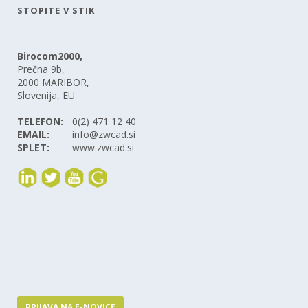
STOPITE V STIK
Birocom2000,
Prečna 9b,
2000 MARIBOR,
Slovenija, EU
TELEFON:
0(2) 471 12 40
EMAIL:
info@zwcad.si
SPLET:
www.zwcad.si
PRIJAVA NA E-NOVICE