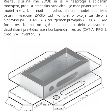
Rešitev sliši na ime ZW3D in je, v nasprotju s splošnim
mnenjem, produkt ameriških razvijalcev. Je med prvimi izmed 3D
modelirnikov, ki je nudil napredno, hibridno modeliranje. Med
ostalim, vsebuje ZW3D tudi kompletno okolje za delo s
pločevino (SHEET METAL), ter izjemen prevajalnik 3D CAD/CAM
formatov, ki mu omogoča neposredno delo z izvornimi
datotekami praktično vseh konkurenčnih rešitev (CATIA, PRO-E,
Creo, SW, Inventor, …).