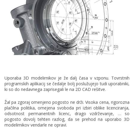
Uporaba 3D modelirnikov je že dalj časa v vzponu. Tovrstnih
programskih aplikacij se čedalje bolj poslužujejo tudi uporabniki,
ki so do nedavnega zaprisegali le na 2D CAD rešitve.
Žal pa zgoraj omenjeno pogosto ne drži. Visoka cena, rigorozna
plačilna politika, omejena svoboda pri izbiri oblike licenciranja,
odsotnost permanentnih licenc, drago vzdrževanje, … so
pogosto dovolj tehten razlog, da se prehod na uporabo 3D
modelirnikov vendarle ne opravi.