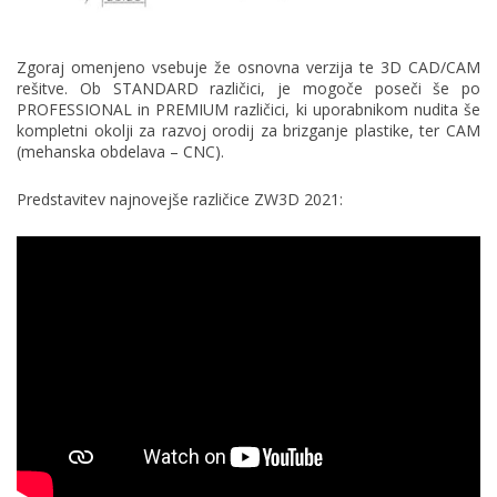
Zgoraj omenjeno vsebuje že osnovna verzija te 3D CAD/CAM
rešitve. Ob STANDARD različici, je mogoče poseči še po
PROFESSIONAL in PREMIUM različici, ki uporabnikom nudita še
kompletni okolji za razvoj orodij za brizganje plastike, ter CAM
(mehanska obdelava – CNC).
Predstavitev najnovejše različice ZW3D 2021: