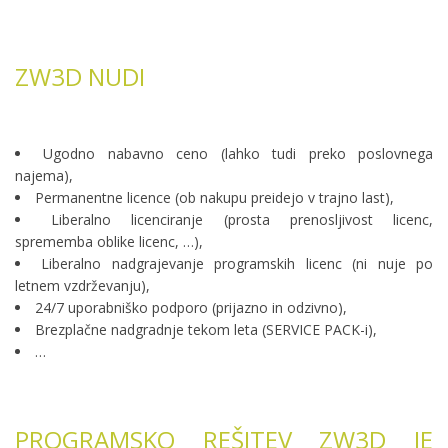
ZW3D NUDI
Ugodno nabavno ceno (lahko tudi preko poslovnega
najema),
Permanentne licence (ob nakupu preidejo v trajno last),
Liberalno licenciranje (prosta prenosljivost licenc,
sprememba oblike licenc, …),
Liberalno nadgrajevanje programskih licenc (ni nuje po
letnem vzdrževanju),
24/7 uporabniško podporo (prijazno in odzivno),
Brezplačne nadgradnje tekom leta (SERVICE PACK-i),
…
PROGRAMSKO REŠITEV ZW3D JE