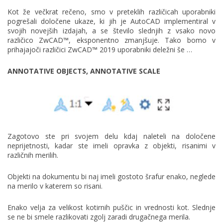
Kot že večkrat rečeno, smo v preteklih različicah uporabniki
pogrešali določene ukaze, ki jih je AutoCAD implementiral v
svojih novejših izdajah, a se število slednjih z vsako novo
različico ZwCAD™, eksponentno zmanjšuje. Tako bomo v
prihajajoči različici ZwCAD™ 2019 uporabniki deležni še …
ANNOTATIVE OBJECTS, ANNOTATIVE SCALE
Zagotovo ste pri svojem delu kdaj naleteli na določene
neprijetnosti, kadar ste imeli opravka z objekti, risanimi v
različnih merilih.
Objekti na dokumentu bi naj imeli gostoto šrafur enako, neglede
na merilo v katerem so risani.
Enako velja za velikost kotirnih puščic in vrednosti kot. Slednje
se ne bi smele razlikovati zgolj zaradi drugačnega merila.