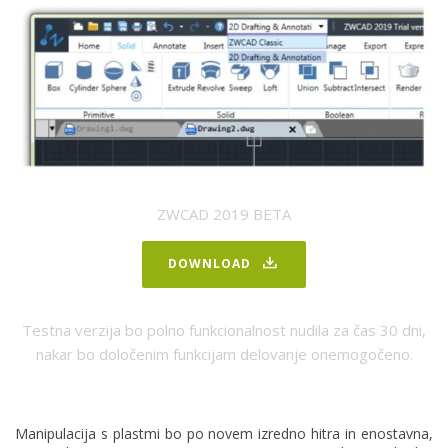
ZWCAD 2019 BETA
DOWNLOAD
Testna verzija bo polno funkcionalnost nudila za čas 30 dni,
nakar bo določenim funkcijam delovanje onemogočeno.
Manipulacija s plastmi bo po novem izredno hitra in enostavna,