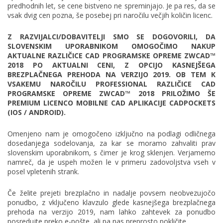
predhodnih let, se cene bistveno ne spreminjajo. Je pa res, da se
vsak dvig cen pozna, še posebej pri naročilu večjih količin licenc.
Z RAZVIJALCI/DOBAVITELJI SMO SE DOGOVORILI, DA
SLOVENSKIM UPORABNIKOM OMOGOČIMO NAKUP
AKTUALNE RAZLIČICE CAD PROGRAMSKE OPREME ZWCAD™
2018 PO AKTUALNI CENI, Z OPCIJO KASNEJŠEGA
BREZPLAČNEGA PREHODA NA VERZIJO 2019. OB TEM K
VSAKEMU NAROČILU PROFESSIONAL RAZLIČICE CAD
PROGRAMSKE OPREME ZWCAD™ 2018 PRILOŽIMO ŠE
PREMIUM LICENCO MOBILNE CAD APLIKACIJE CADPOCKETS
(IOS / ANDROID).
Omenjeno nam je omogočeno izključno na podlagi odličnega
dosedanjega sodelovanja, za kar se moramo zahvaliti prav
slovenskim uporabnikom, s čimer je krog sklenjen. Verjamemo
namreč, da je uspeh možen le v primeru zadovoljstva vseh v
posel vpletenih strank.
Če želite prejeti brezplačno in nadalje povsem neobvezujočo
ponudbo, z vključeno klavzulo glede kasnejšega brezplačnega
prehoda na verzijo 2019, nam lahko zahtevek za ponudbo
posredujte preko e-pošte, ali pa nas preprosto pokličite.