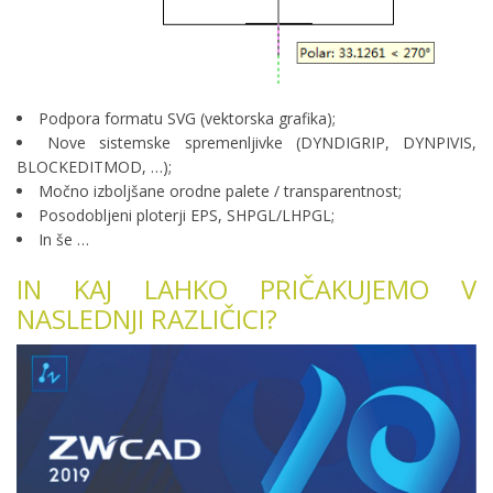
Podpora formatu SVG (vektorska grafika);
Nove sistemske spremenljivke (DYNDIGRIP, DYNPIVIS,
BLOCKEDITMOD, …);
Močno izboljšane orodne palete / transparentnost;
Posodobljeni ploterji EPS, SHPGL/LHPGL;
In še …
IN KAJ LAHKO PRIČAKUJEMO V
NASLEDNJI RAZLIČICI?