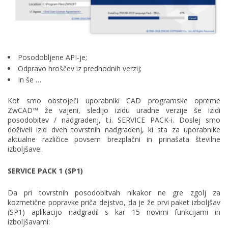
Posodobljene API-je;
Odpravo hroščev iz predhodnih verzij;
In še …
Kot smo obstoječi uporabniki CAD programske opreme
ZwCAD™ že vajeni, sledijo izidu uradne verzije še izidi
posodobitev / nadgradenj, t.i. SERVICE PACK-i. Doslej smo
doživeli izid dveh tovrstnih nadgradenj, ki sta za uporabnike
aktualne različice povsem brezplačni in prinašata številne
izboljšave.
SERVICE PACK 1 (SP1)
Da pri tovrstnih posodobitvah nikakor ne gre zgolj za
kozmetične popravke priča dejstvo, da je že prvi paket izboljšav
(SP1) aplikacijo nadgradil s kar 15 novimi funkcijami in
izboljšavami: