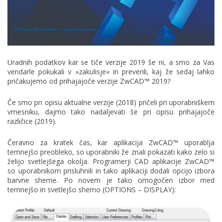
Uradnih podatkov kar se tiče verzije 2019 še ni, a smo za Vas
vendarle pokukali v »zakulisje« in preverili, kaj že sedaj lahko
pričakujemo od prihajajoče verzije ZwCAD™ 2019?
Če smo pri opisu aktualne verzije (2018) pričeli pri uporabniškem
vmesniku, dajmo tako nadaljevati še pri opisu prihajajoče
različice (2019).
Čeravno za kratek čas, kar aplikacija ZwCAD™ uporablja
temnejšo preobleko, so uporabniki že znali pokazati kako zelo si
želijo svetlejšega okolja. Programerji CAD aplikacije ZwCAD™
so uporabnikom prisluhnili in tako aplikaciji dodali opcijo izbora
barvne sheme. Po novem je tako omogočen izbor med
temnejšo in svetlejšo shemo (OPTIONS – DISPLAY):