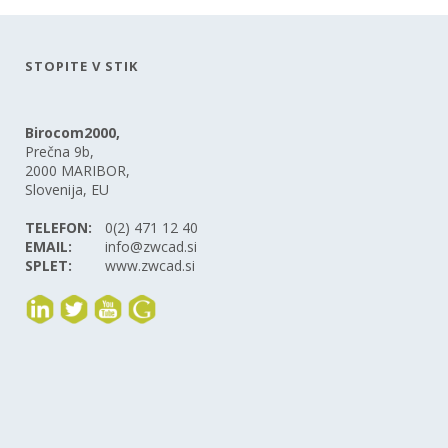
STOPITE V STIK
Birocom2000,
Prečna 9b,
2000 MARIBOR,
Slovenija, EU
TELEFON:
0(2) 471 12 40
EMAIL:
info@zwcad.si
SPLET:
www.zwcad.si