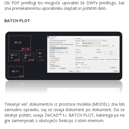
Ob PDF predlogi bo mogoče uporabiti še DWFx predlogo, kar
zna prenekateremu uporabniku olajšati in pohitriti delo.
BATCH PLOT
Tiskanje več dokumentov iz prostora modela (MODEL) zna biti
zamudno opravilo, saj se izvaja dokument po dokument. Da se
slednje pohitri, uvaja ZwCAD™ t.i. BATCH PLOT, katerega pa ne
gre zamenjevati z obstoječo funkcijo z istim imenom.