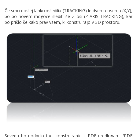
Če smo doslej lahko »sledili« (TRACKING) le dvema osema (X,Y),
bo po novem mogoče slediti še Z osi (Z AXIS TRACKING), kar
bo prišlo še kako prav vsem, ki konstruirajo v 3D prostoru.
Seveda bo podprto tudi konstruiranje s PDF predlogami (PDF