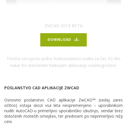
ZWCAD 2019 BETA
DOWNLOAD
Testna verzija bo polno funkcionalnost nudila za čas 30 dni,
nakar bo določenim funkcijam delovanje onemogočeno.
POSLANSTVO CAD APLIKACIJE ZWCAD
Osnovno poslanstvo CAD aplikacije ZwCAD™ (sedaj zares
očitno) ostaja skozi vsa leta nespremenjeno – uporabnikom
nuditi AutoCAD-u primerljivo uporabniško izkušnjo, vendar brez
določenih motečih omejitev, ter predvsem po neprimerljivo nižji
ceni.