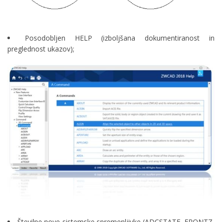
Posodobljen HELP (izboljšana dokumentiranost in
preglednost ukazov);
Številne nove sistemske spremenljivke (ADCSTATE, FRONTZ,