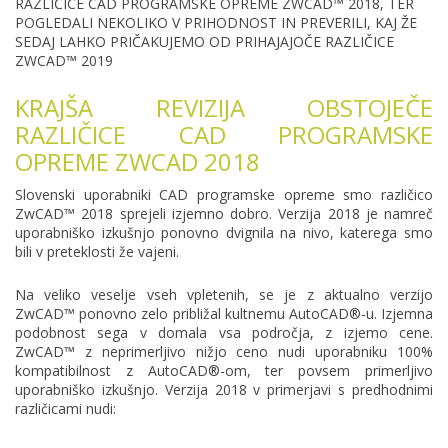
RAZLIČICE CAD PROGRAMSKE OPREME ZWCAD™ 2018, TER
POGLEDALI NEKOLIKO V PRIHODNOST IN PREVERILI, KAJ ŽE
SEDAJ LAHKO PRIČAKUJEMO OD PRIHAJAJOČE RAZLIČICE
ZWCAD™ 2019
KRAJŠA REVIZIJA OBSTOJEČE
RAZLIČICE CAD PROGRAMSKE
OPREME ZWCAD 2018
Slovenski uporabniki CAD programske opreme smo različico
ZwCAD™ 2018 sprejeli izjemno dobro. Verzija 2018 je namreč
uporabniško izkušnjo ponovno dvignila na nivo, katerega smo
bili v preteklosti že vajeni.
Na veliko veselje vseh vpletenih, se je z aktualno verzijo
ZwCAD™ ponovno zelo približal kultnemu AutoCAD®-u. Izjemna
podobnost sega v domala vsa področja, z izjemo cene.
ZwCAD™ z neprimerljivo nižjo ceno nudi uporabniku 100%
kompatibilnost z AutoCAD®-om, ter povsem primerljivo
uporabniško izkušnjo. Verzija 2018 v primerjavi s predhodnimi
različicami nudi: