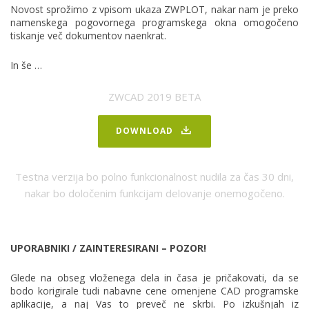
Novost sprožimo z vpisom ukaza ZWPLOT, nakar nam je preko
namenskega pogovornega programskega okna omogočeno
tiskanje več dokumentov naenkrat.
In še …
ZWCAD 2019 BETA
DOWNLOAD
Testna verzija bo polno funkcionalnost nudila za čas 30 dni,
nakar bo določenim funkcijam delovanje onemogočeno.
UPORABNIKI / ZAINTERESIRANI – POZOR!
Glede na obseg vloženega dela in časa je pričakovati, da se
bodo korigirale tudi nabavne cene omenjene CAD programske
aplikacije, a naj Vas to preveč ne skrbi. Po izkušnjah iz