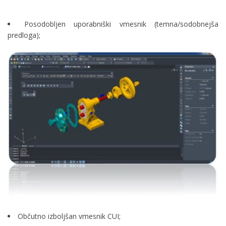
Posodobljen uporabniški vmesnik (temna/sodobnejša
predloga);
Občutno izboljšan vmesnik CUI;