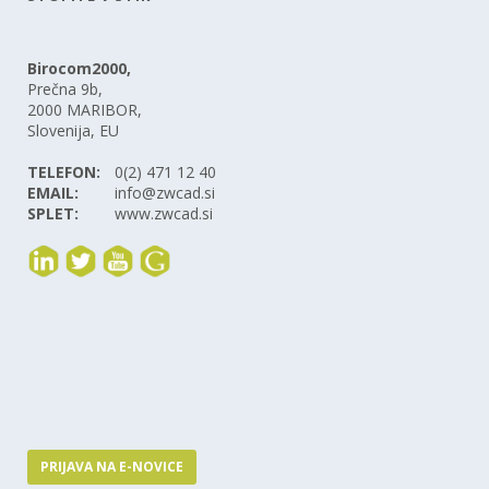
Birocom2000,
Prečna 9b,
2000 MARIBOR,
Slovenija, EU
TELEFON:
0(2) 471 12 40
EMAIL:
info@zwcad.si
SPLET:
www.zwcad.si
PRIJAVA NA E-NOVICE